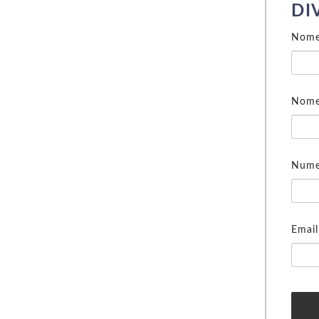
DI
Nom
Nome 
Numer
Email