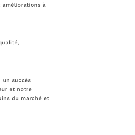
 améliorations à
ualité,
u un succès
eur et notre
oins du marché et