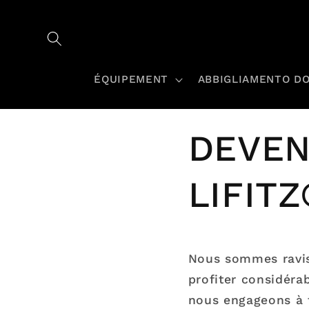
et
passer
au
contenu
ÉQUIPEMENT
ABBIGLIAMENTO D
DEVEN
LIFIT
Nous sommes ravis 
profiter considéra
nous engageons à f