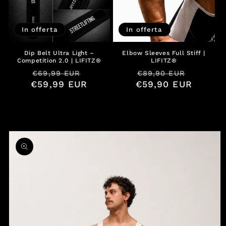
In offerta
In offerta
Dip Belt Ultra Light –
Elbow Sleeves Full Stiff |
Competition 2.0 | LIFITZ®
LIFITZ®
Prezzo
Prezzo
Prezzo
Prezzo
€69,99 EUR
€89,90 EUR
€59,99 EUR
di
scontato
€59,90 EUR
di
sconta
listino
listino
Passa alle
informazioni
sul prodotto