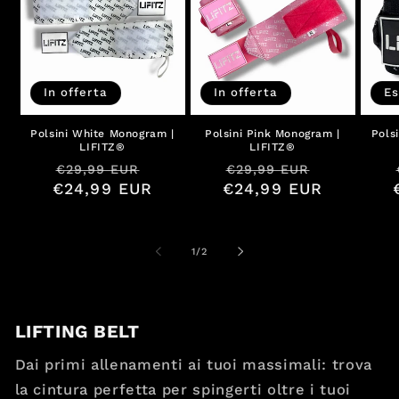
In offerta
In offerta
Es
Polsini White Monogram |
Polsini Pink Monogram |
Pols
LIFITZ®
LIFITZ®
Prezzo
Prezzo
Prezzo
Prezzo
€29,99 EUR
€29,99 EUR
€24,99 EUR
di
scontato
€24,99 EUR
di
scontato
listino
listino
su
1
/
2
LIFTING BELT
Dai primi allenamenti ai tuoi massimali: trova
la cintura perfetta per spingerti oltre i tuoi