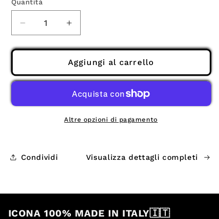
Quantità
Quantità
Diminuisci
Aumenta
quantità
quantità
per
per
ZAINETTO
ZAINETTO
Aggiungi al carrello
LIFITZ®
LIFITZ®
Altre opzioni di pagamento
Condividi
Visualizza dettagli completi
ICONA 100% MADE IN ITALY🇮🇹