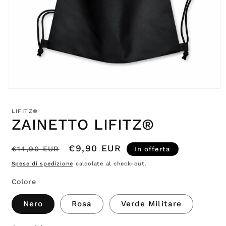
Apri
contenuti
multimediali
LIFITZ®
1
ZAINETTO LIFITZ®
in
finestra
modale
Prezzo
Prezzo
€9,90 EUR
€14,90 EUR
In offerta
di
scontato
Spese di spedizione
calcolate al check-out.
listino
Colore
Nero
Rosa
Verde Militare