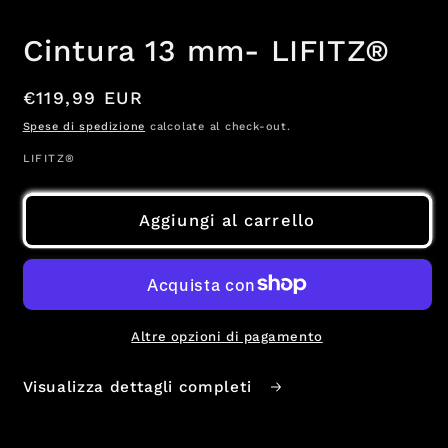
multimediali
1
Cintura 13 mm- LIFITZ®
in
finestra
modale
Prezzo
€119,99 EUR
di
Spese di spedizione
calcolate al check-out.
listino
LIFITZ®
Aggiungi al carrello
Altre opzioni di pagamento
Visualizza dettagli completi