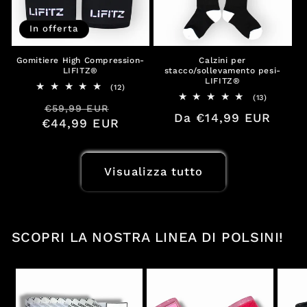
In offerta
Gomitiere High Compression-
Calzini per
LIFITZ®
stacco/sollevamento pesi-
LIFITZ®
12
(12)
recensioni
13
(13)
Prezzo
Prezzo
€59,99 EUR
totali
recension
Prezzo
Da €14,99 EUR
totali
€44,99 EUR
di
scontato
di
listino
listino
Visualizza tutto
SCOPRI LA NOSTRA LINEA DI POLSINI!