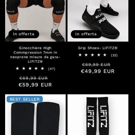
In offerta
In offerta
Ginocchiere High
Grip Shoes- LIFITZ®
Commpression 7mm in
33
(33)
neoprene misure da gara-
recension
LIFITZ®
Prezzo
Prezzo
€69,99 EUR
totali
47
(47)
€49,99 EUR
di
sconta
recensioni
Prezzo
Prezzo
listino
€69,99 EUR
totali
€59,99 EUR
di
scontato
listino
BEST SELLER